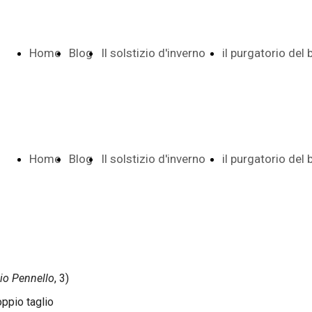
Home
Blog
Il solstizio d'inverno
il purgatorio del
Page
Indice e date
Pietro
Home
Blog
Il solstizio d'inverno
il purgatorio del
Poesia di 29
Indice date
Page
Indice e date
Pietro
versi
Autunno tr
cio Pennello
, 3)
Poesia di 29
Indice date
ppio taglio