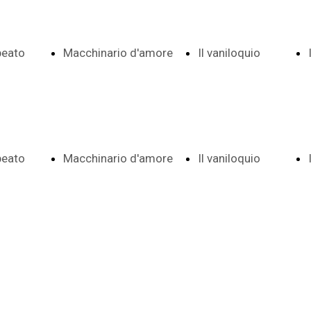
 beato
Macchinario d'amore
Il vaniloquio
Indice date e
Indice e
 beato
Macchinario d'amore
Il vaniloquio
 e note
note
date
Indice date e
Indice e
ema
Frontespizio
Aggiunte a
 e note
note
date