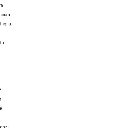
ra
Preludio al
appena
 scura
higlia.
versi
Autunno tr
solstizio
Frammento
to
Preludio al
appena
o
d'inverno
proseguibil
solstizio
Frammento
zi
Canzone
I gamberi
e
e
d'inverno
proseguibil
a metà della
Inizio del d
ronzi