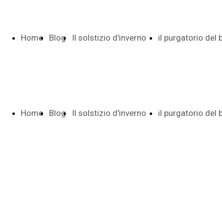
Home
Blog
Il solstizio d'inverno
il purgatorio del
Page
Indice e date
Pietro
Home
Blog
Il solstizio d'inverno
il purgatorio del
Poesia di 29
Indice date
Page
Indice e date
Pietro
versi
Autunno tr
Poesia di 29
Indice date