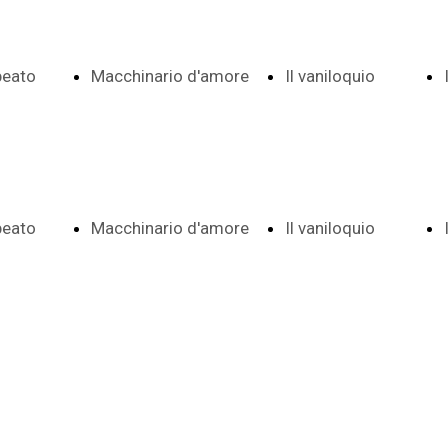
 beato
Macchinario d'amore
Il vaniloquio
Indice date e
Indice e
 beato
Macchinario d'amore
Il vaniloquio
 e note
note
date
Indice date e
Indice e
ema
Frontespizio
Aggiunte a
 e note
note
date